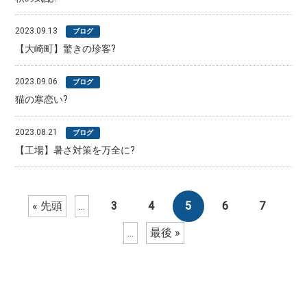
2023.09.13
ブログ
【大崎町】驚きの珍客?
2023.09.06
ブログ
猫の寒恋い?
2023.08.21
ブログ
【工場】暑さ対策を万全に?
« 先頭
...
3
4
5
6
7
...
最後 »