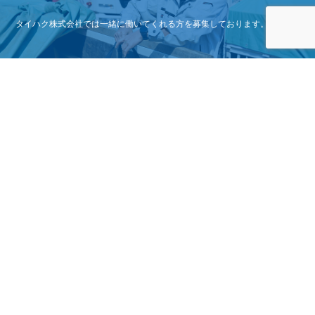
タイハク株式会社では一緒に働いてくれる方を募集しております。
TOP
お電話
メール
メニュー
FAQ
CONTACT
よくある質問
お問い合わせ
本社
〒890-0002
鹿児島県鹿児島市西伊敷３丁目４−４
TEL:099-248-8665
FAX:099-248-8667