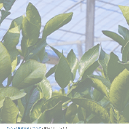
タイハク株式会社
>
ブログ
>
芽が出ました?！！