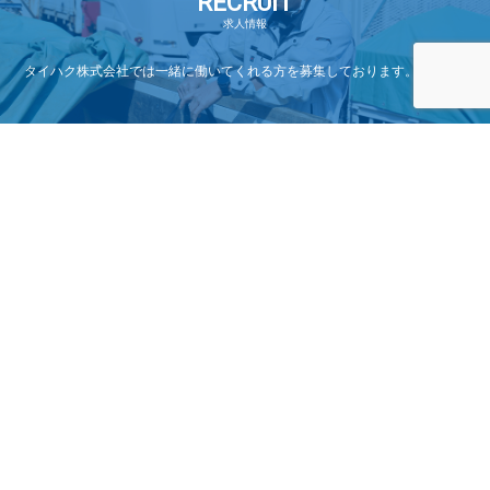
RECRUIT
求人情報
タイハク株式会社では一緒に働いてくれる方を募集しております。
TOP
お電話
メール
メニュー
FAQ
CONTACT
よくある質問
お問い合わせ
本社
〒890-0002
鹿児島県鹿児島市西伊敷３丁目４−４